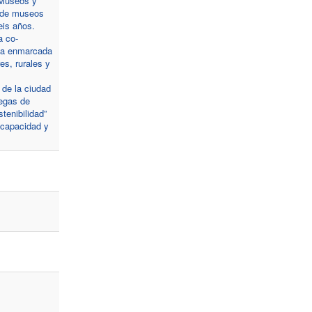
e Museos y
o de museos
eis años.
a co-
ica enmarcada
es, rurales y
 de la ciudad
legas de
tenibilidad”
a capacidad y