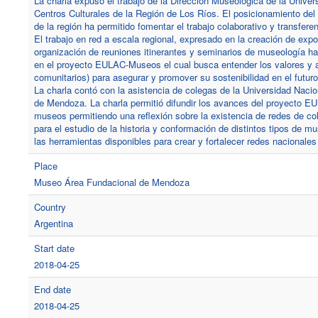
La charla expuso el trabajo de la Dirección Museológica de la Univers
Centros Culturales de la Región de Los Ríos. El posicionamiento del
de la región ha permitido fomentar el trabajo colaborativo y transfer
El trabajo en red a escala regional, expresado en la creación de expos
organización de reuniones itinerantes y seminarios de museología ha 
en el proyecto EULAC-Museos el cual busca entender los valores y atr
comunitarios) para asegurar y promover su sostenibilidad en el futuro
La charla contó con la asistencia de colegas de la Universidad Nac
de Mendoza. La charla permitió difundir los avances del proyecto E
museos permitiendo una reflexión sobre la existencia de redes de cola
para el estudio de la historia y conformación de distintos tipos de 
las herramientas disponibles para crear y fortalecer redes nacionales
Place
Museo Área Fundacional de Mendoza
Country
Argentina
Start date
2018-04-25
End date
2018-04-25