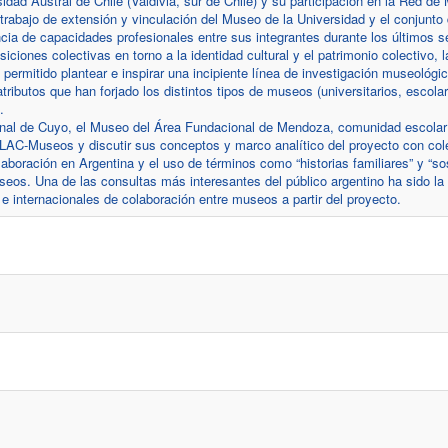
idad Austral de Chile (Valdivia, sur de Chile) y su participación en la Red d
 trabajo de extensión y vinculación del Museo de la Universidad y el conjunt
encia de capacidades profesionales entre sus integrantes durante los últimos s
iciones colectivas en torno a la identidad cultural y el patrimonio colectivo, l
permitido plantear e inspirar una incipiente línea de investigación museológ
ibutos que han forjado los distintos tipos de museos (universitarios, escolar
.
ional de Cuyo, el Museo del Área Fundacional de Mendoza, comunidad escolar
ULAC-Museos y discutir sus conceptos y marco analítico del proyecto con co
boración en Argentina y el uso de términos como “historias familiares” y “sos
museos. Una de las consultas más interesantes del público argentino ha sido l
 e internacionales de colaboración entre museos a partir del proyecto.