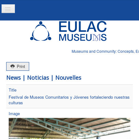
Toggle
Navigation
Inicio
Projeto
Recursos
Museums and Community: Concepts, Expe
Noticias
Print
News | Noticias | Nouvelles
Title
Festival de Museos Comunitarios y Jóvenes fortaleciendo nuestras
culturas
Image