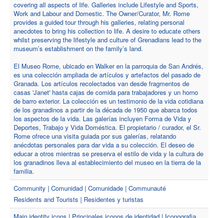
covering all aspects of life. Galleries include Lifestyle and Sports,
Work and Labour and Domestic. The Owner/Curator, Mr. Rome
provides a guided tour through his galleries, relating personal
anecdotes to bring his collection to life. A desire to educate others
whilst preserving the lifestyle and culture of Grenadians lead to the
museum’s establishment on the family’s land.
El Museo Rome, ubicado en Walker en la parroquia de San Andrés,
es una colección ampliada de artículos y artefactos del pasado de
Granada. Los artículos recolectados van desde fragmentos de
casas 'Janet' hasta cajas de comida para trabajadores y un horno
de barro exterior. La colección es un testimonio de la vida cotidiana
de los granadinos a partir de la década de 1950 que abarca todos
los aspectos de la vida. Las galerías incluyen Forma de Vida y
Deportes, Trabajo y Vida Doméstica. El propietario / curador, el Sr.
Rome ofrece una visita guiada por sus galerías, relatando
anécdotas personales para dar vida a su colección. El deseo de
educar a otros mientras se preserva el estilo de vida y la cultura de
los granadinos lleva al establecimiento del museo en la tierra de la
familia.
Community | Comunidad | Comunidade | Communauté
Residents and Tourists | Residentes y turistas
Main identity icons | Principales iconos de identidad | Iconografia