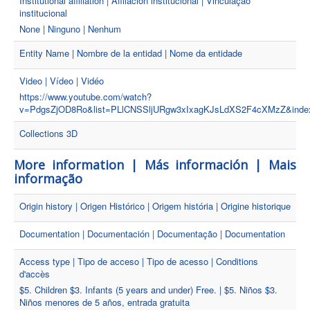
Institutional affiliation | Afiliación institucional | Vinculação
institucional
None | Ninguno | Nenhum
Entity Name | Nombre de la entidad | Nome da entidade
Video | Vídeo | Vidéo
https://www.youtube.com/watch?
v=PdgsZjOD8Ro&list=PLlCNSSljURgw3xIxagKJsLdXS2F4cXMzZ&inde
Collections 3D
More information | Más información | Mais
informação
Origin history | Origen Histórico | Origem história | Origine historique
Documentation | Documentación | Documentação | Documentation
Access type | Tipo de acceso | Tipo de acesso | Conditions
d'accès
$5. Children $3. Infants (5 years and under) Free. | $5. Niños $3.
Niños menores de 5 años, entrada gratuita