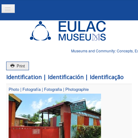
Toggle
Navigation
Inicio
Projeto
Recursos
Museums and Community: Concepts, Expe
Noticias
Print
Identification | Identificación | Identificação
Photo | Fotografía | Fotografia | Photographie