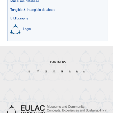
Museums database
Tangible & Intangible database
Bibliography
Login
PARTNERS