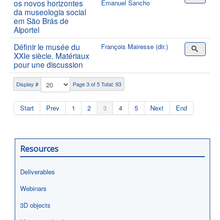
os novos horizontes
Emanuel Sancho
da museologia social
em São Brás de
Alportel
Définir le musée du
François Mairesse (dir.)
XXIe siècle. Matériaux
pour une discussion
Display #
Page 3 of 5 Total: 93
Start
Prev
1
2
3
4
5
Next
End
Resources
Deliverables
Webinars
3D objects