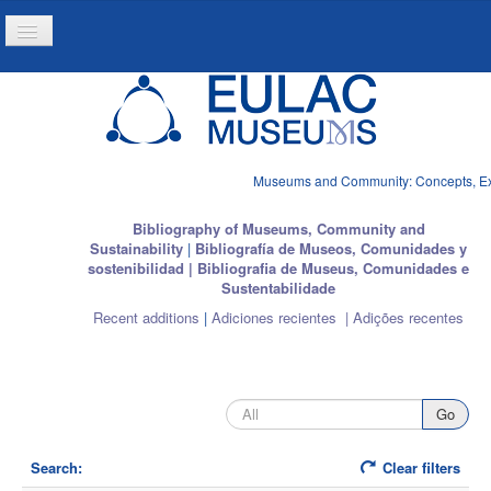
Toggle
Navigation
Home
Project
Resources
Museums and Community: Concepts, Expe
News
Bibliography of Museums, Community and
Sustainability
|
Bibliografía de Museos, Comunidades y
sostenibilidad | Bibliografia de Museus, Comunidades e
Sustentabilidade
Recent additions
|
Adiciones recientes | Adições recentes
Search:
Clear filters