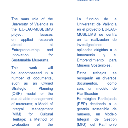
The main role of the
La función de la
University of València in
Universitat de València
the EU-LAC-MUSEUMS
en el proyecto EU-LAC-
project focuses
MUSEUMS se centra
on applied research
en la realización de
aimed at
investigaciones
Entrepreneurship and
aplicadas dirigidas a la
Innovation for
Innovación y el
Sustainable Museums.
Emprendimiento para
Museos Sostenibles.
This work will
be encompassed in a
Estos trabajos se
number of documents,
recogerán en diversos
such as an Owned
documentos, como
Strategic Planning
son: un modelo de
(OSP) model for the
Planificación
sustainable management
Estratégica Participada
of museums; a Model of
(PEP) destinado a la
Integral Management
gestión sostenible de
(MIM) for Cultural
museos, un Modelo
Heritage; a Method of
Integral de Gestión
Evaluation of the
(MIG) del Patrimonio