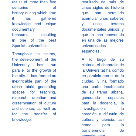
result of more than five
resultado de más de
centuries of
cinco siglos de historia
history during which time
que han permitido
it has gathered
acumular unos saberes
knowledge and unique
y unos tesoros
documentary
documentales únicos, y
treasures, resulting
que la han convertido
in one of the best
en una de las mejores
Spanish universities.
universidades
españolas.
Throughout its history,
the development of the
A lo largo de su
University has run
historia, el desarrollo de
parallel to the growth of
la Universitat ha corrido
the city. It has formed an
en paralelo con el de la
inextricable part of the
ciudad, y ha formado
urban fabric, generating
una parte inextricable
spaces for teaching,
de su trama urbana,
research, creation and
generando espacios
dissemination of culture
para la docencia, la
and science, as well as
investigación, la
for the transfer of
creación y difusión de
knowledge.
cultura y ciencia, así
como para la
transferencia de
conocimiento.