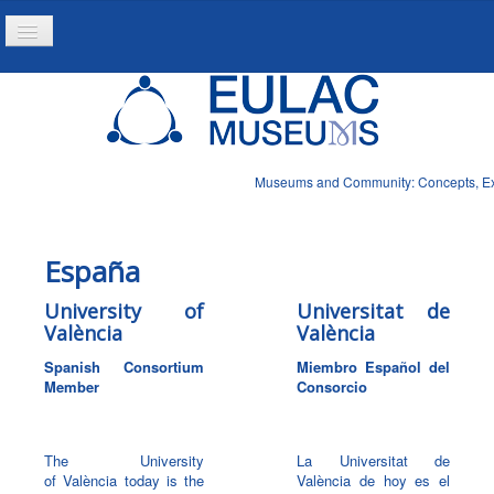
Toggle
Navigation
Home
Project
Resources
Museums and Community: Concepts, Expe
News
España
University of
Universitat de
València
València
Spanish Consortium
Miembro Español del
Member
Consorcio
The University
La Universitat de
of València today is the
València de hoy es el