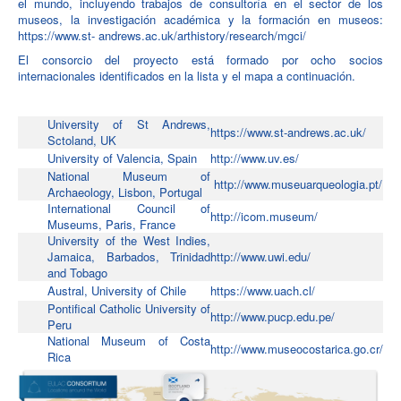
el mundo, incluyendo trabajos de consultoría en el sector de los
museos, la investigación académica y la formación en museos:
https://www.st- andrews.ac.uk/arthistory/research/mgci/
El consorcio del proyecto está formado por ocho socios
internacionales identificados en la lista y el mapa a continuación.
University of St Andrews,
https://www.st-andrews.ac.uk/
Sctoland, UK
University of Valencia, Spain
http://www.uv.es/
National Museum of
http://www.museuarqueologia.pt/
Archaeology, Lisbon, Portugal
International Council of
http://icom.museum/
Museums, Paris, France
University of the West Indies,
Jamaica, Barbados, Trinidad
http://www.uwi.edu/
and Tobago
Austral, University of Chile
https://www.uach.cl/
Pontifical Catholic University of
http://www.pucp.edu.pe/
Peru
National Museum of Costa
http://www.museocostarica.go.cr/
Rica