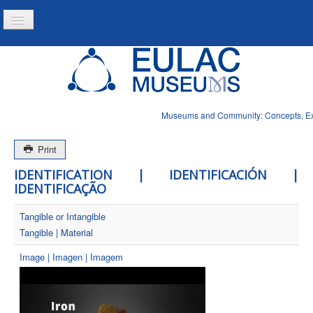
Toggle
Navigation
Home
Project
Resources
Museums and Community: Concepts, Expe
News
Print
IDENTIFICATION | IDENTIFICACIÓN |
IDENTIFICAÇÃO
Tangible or Intangible
Tangible | Material
Image | Imagen | Imagem