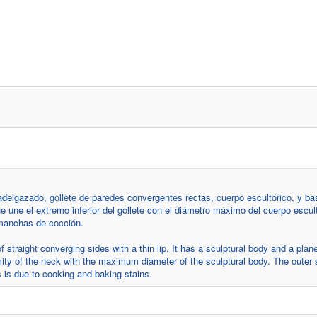
adelgazado, gollete de paredes convergentes rectas, cuerpo escultórico, y ba
e une el extremo inferior del gollete con el diámetro máximo del cuerpo escul
a manchas de cocción.
 straight converging sides with a thin lip. It has a sculptural body and a plan
mity of the neck with the maximum diameter of the sculptural body. The outer
s is due to cooking and baking stains.