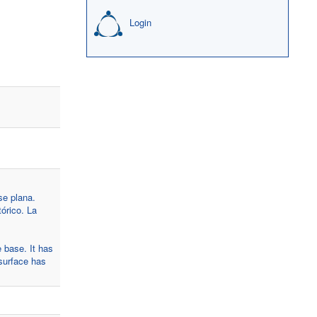
Login
se plana.
tórico. La
e base. It has
 surface has