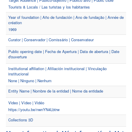
Target Audience | Público-objetivo | Público alvo | Public cible
Tourists & Locals / Las turistas y los habitantes
Year of foundation | Año de fundación | Ano de fundação | Année de
création
1969
Curator | Conservador | Comissário | Conservateur
Public opening date | Fecha de Apertura | Data de abertura | Date
d'ouverture
Institutional affiliation | Afiliación institucional | Vinculação
institucional
None | Ninguno | Nenhum
Entity Name | Nombre de la entidad | Nome da entidade
Video | Vídeo | Vidéo
https://youtu.be/nwnYN4Lbtrw
Collections 3D