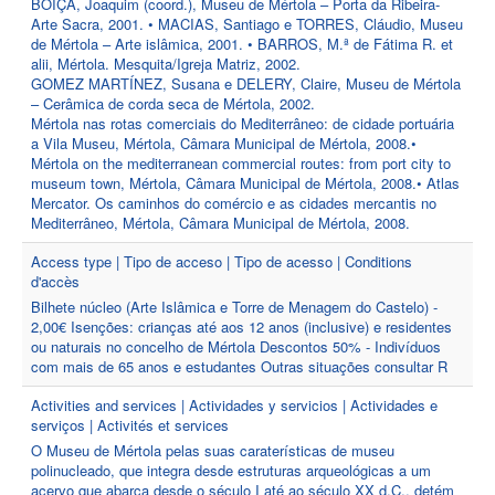
BOIÇA, Joaquim (coord.), Museu de Mértola – Porta da Ribeira-
Arte Sacra, 2001. • MACIAS, Santiago e TORRES, Cláudio, Museu
de Mértola – Arte islâmica, 2001. • BARROS, M.ª de Fátima R. et
alii, Mértola. Mesquita/Igreja Matriz, 2002.
GOMEZ MARTÍNEZ, Susana e DELERY, Claire, Museu de Mértola
– Cerâmica de corda seca de Mértola, 2002.
Mértola nas rotas comerciais do Mediterrâneo: de cidade portuária
a Vila Museu, Mértola, Câmara Municipal de Mértola, 2008.•
Mértola on the mediterranean commercial routes: from port city to
museum town, Mértola, Câmara Municipal de Mértola, 2008.• Atlas
Mercator. Os caminhos do comércio e as cidades mercantis no
Mediterrâneo, Mértola, Câmara Municipal de Mértola, 2008.
Access type | Tipo de acceso | Tipo de acesso | Conditions
d'accès
Bilhete núcleo (Arte Islâmica e Torre de Menagem do Castelo) -
2,00€ Isenções: crianças até aos 12 anos (inclusive) e residentes
ou naturais no concelho de Mértola Descontos 50% - Indivíduos
com mais de 65 anos e estudantes Outras situações consultar R
Activities and services | Actividades y servicios | Actividades e
serviços | Activités et services
O Museu de Mértola pelas suas caraterísticas de museu
polinucleado, que integra desde estruturas arqueológicas a um
acervo que abarca desde o século I até ao século XX d.C., detém