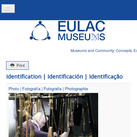
Toggle
Navigation
Home
Project
Resources
Museums and Community: Concepts, Expe
News
Print
Identification | Identificación | Identificação
Photo | Fotografía | Fotografia | Photographie