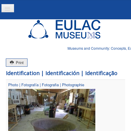
Toggle
Navigation
Home
Project
Resources
Museums and Community: Concepts, Expe
News
Print
Identification | Identificación | Identificação
Photo | Fotografía | Fotografia | Photographie