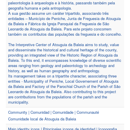
paleontologia à arqueologia e à história, passando também pela
geografia humana e pela antropologia.
A sua gestão assume um caráter tripartido, associando três
entidades – Município de Peniche, Junta de Freguesia de Atouguia
da Baleia e Fábrica da Igreja Paroquial da Freguesia de São
Leonardo de Atouguia da Baleia. Para este projeto concorrem
também os contributos das populações da freguesia e do concelho.
The Interpretive Center of Atouguia da Baleia aims to study, value
and disseminate the historical and cultural heritage of the county,
providing an integrated view of the Historic Region of Atouguia da
Baleia. To this end, it encompasses knowledge of diverse scientific
areas ranging from geology and paleontology to archeology and
history, as well as human geography and anthropology.
Its management takes on a tripartite character, associating three
entities - Municipality of Peniche, Local Governement of Atouguia
da Baleia and Factory of the Parochial Church of the Parish of São
Leonardo de Atouguia da Baleia. Also contributing to this project
are contributions from the populations of the parish and the
municipality.
Community | Comunidad | Comunidade | Communauté
Comunidade local de Atouguia da Baleia
Main identity icons | Principales iconos de identidad | Iconografia