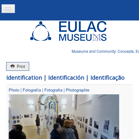
Toggle
Navigation
Home
Project
Resources
Museums and Community: Concepts, Expe
News
Print
Identification | Identificación | Identificação
Photo | Fotografía | Fotografia | Photographie