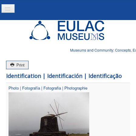
Toggle
Navigation
Home
Project
Resources
Museums and Community: Concepts, Expe
News
Print
Identification | Identificación | Identificação
Photo | Fotografía | Fotografia | Photographie