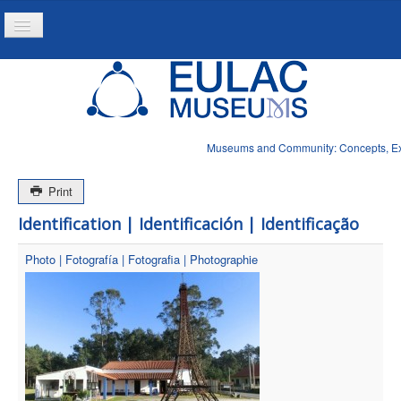
Toggle
Navigation
Home
Project
Resources
Museums and Community: Concepts, Expe
News
Print
Identification | Identificación | Identificação
Photo | Fotografía | Fotografia | Photographie