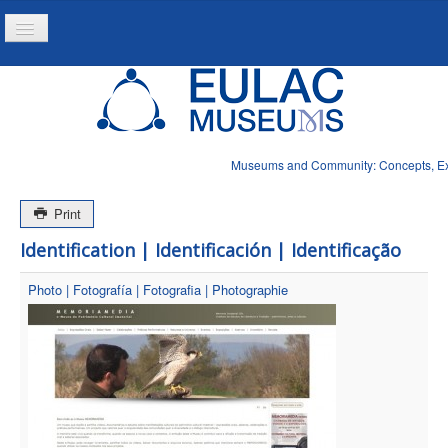
Toggle
Navigation
Inicio
Proyecto
Produtos
Museums and Community: Concepts, Expe
Noticias
Print
Identification | Identificación | Identificação
Photo | Fotografía | Fotografia | Photographie