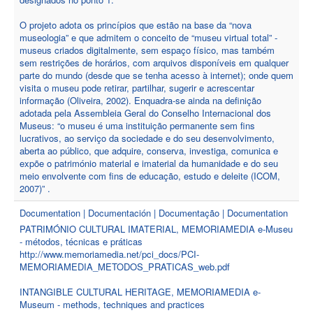
O projeto adota os princípios que estão na base da “nova
museologia” e que admitem o conceito de “museu virtual total” -
museus criados digitalmente, sem espaço físico, mas também
sem restrições de horários, com arquivos disponíveis em qualquer
parte do mundo (desde que se tenha acesso à internet); onde quem
visita o museu pode retirar, partilhar, sugerir e acrescentar
informação (Oliveira, 2002). Enquadra-se ainda na definição
adotada pela Assembleia Geral do Conselho Internacional dos
Museus: “o museu é uma instituição permanente sem fins
lucrativos, ao serviço da sociedade e do seu desenvolvimento,
aberta ao público, que adquire, conserva, investiga, comunica e
expõe o património material e imaterial da humanidade e do seu
meio envolvente com fins de educação, estudo e deleite (ICOM,
2007)” .
Documentation | Documentación | Documentação | Documentation
PATRIMÓNIO CULTURAL IMATERIAL, MEMORIAMEDIA e-Museu
- métodos, técnicas e práticas
http://www.memoriamedia.net/pci_docs/PCI-
MEMORIAMEDIA_METODOS_PRATICAS_web.pdf
INTANGIBLE CULTURAL HERITAGE, MEMORIAMEDIA e-
Museum - methods, techniques and practices