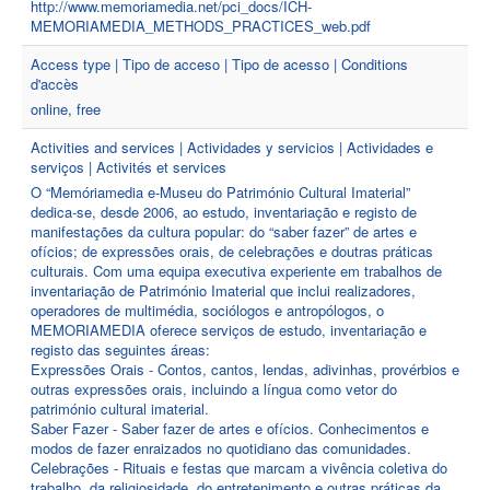
http://www.memoriamedia.net/pci_docs/ICH-
MEMORIAMEDIA_METHODS_PRACTICES_web.pdf
Access type | Tipo de acceso | Tipo de acesso | Conditions
d'accès
online, free
Activities and services | Actividades y servicios | Actividades e
serviços | Activités et services
O “Memóriamedia e-Museu do Património Cultural Imaterial”
dedica-se, desde 2006, ao estudo, inventariação e registo de
manifestações da cultura popular: do “saber fazer” de artes e
ofícios; de expressões orais, de celebrações e doutras práticas
culturais. Com uma equipa executiva experiente em trabalhos de
inventariação de Património Imaterial que inclui realizadores,
operadores de multimédia, sociólogos e antropólogos, o
MEMORIAMEDIA oferece serviços de estudo, inventariação e
registo das seguintes áreas:
Expressões Orais - Contos, cantos, lendas, adivinhas, provérbios e
outras expressões orais, incluindo a língua como vetor do
património cultural imaterial.
Saber Fazer - Saber fazer de artes e ofícios. Conhecimentos e
modos de fazer enraizados no quotidiano das comunidades.
Celebrações - Rituais e festas que marcam a vivência coletiva do
trabalho, da religiosidade, do entretenimento e outras práticas da