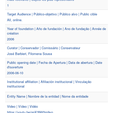
1
Target Audience | Público-objetivo | Público alvo | Public cible
All, online.
Year of foundation | Año de fundación | Ano de fundação | Année de
création
2006
Curator | Conservador | Comissário | Conservateur
José Barbieri, Filomena Sousa
Public opening date | Fecha de Apertura | Data de abertura | Date
d'ouverture
2006-06-10
Institutional affiliation | Afiliación institucional | Vinculação
institucional
Entity Name | Nombre de la entidad | Nome da entidade
Video | Vídeo | Vidéo
https://youtu.be/qgX3NH3m9yo