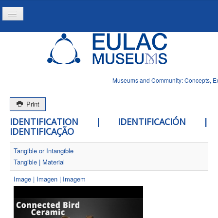
Toggle
Navigation
Inicio
Proyecto
Produtos
Museums and Community: Concepts, Expe
Noticias
Print
IDENTIFICATION | IDENTIFICACIÓN |
IDENTIFICAÇÃO
Tangible or Intangible
Tangible | Material
Image | Imagen | Imagem