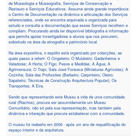
de Museologia e Museografia, Serviços de Conservação e
Restauro e Serviços Educativos. Assume ainda grande importância
o Centro de Documentação na dinâmica e articulação dos Serviços
referenciados, onde se encontra arquivada e organizada para
estudo e consulta a documentação que esses Serviços recolhem e
compilam. Procurando ainda ter disponível bibliografia e informação
que permita apoiar investigadores e alunos que nos procurem,
sobretudo na área da etnografia e património local.
Na área expositiva, o espólio está organizado por colecções, as
quais passo a referir: O Cingeleiro; O Mulateiro; Gadanheiros e
Valadores; A Horta; O Figo; Pesos e Medidas; A Água; A
Agrimensura; O Trajo; Sala José Fonseca (Miniaturas Agrícolas); A
Cozinha; Sala das Profissões (Barbeiro; Carpinteiro; Oleiro;
Sapateiro; Técnicas de Construção Arquitectura Popular); Os
Transportes; A Eira.
Sendo que representando este Museu a vida de uma comunidade
rural (Riachos), procura ser assumidamente um Museu
Comunitário, não só pela sua representação, mas também pela
dinâmica e interação que procura estabelecer com a comunidade.
O museu foi reaberto em 2006 - após um ano de requalificação do
espaço interior e da arquitetura.