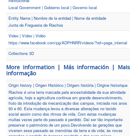
institucional
Local Government | Gobierno local | Governo local
Entity Name | Nombre de la entidad | Nome da entidade
Junta de Freguesia de Riachos
Video | Vídeo | Vidéo
https://www.facebook.com/pg/ADPHNRR/videos/?ref=page_internal
Collections 3D
More information | Más información | Mais
informação
Origin history | Origen Histórico | Origem história | Origine historique
Riachos é uma terra marcada pela ancestralidade da sua atividade
agrícola, hoje a agricultura continua em grande desenvolvimento,
fruto da introdução da mecanização dos campos, iniciada nos anos
50 e 60. Esta mudança levou a diversas alterações no tecido
social assim como dos ritmos de vida. Com estas mudanças
muitas vezes parte do passado é perdido. Daí ser tão importante
preservar o património de um povo.Devolvendo às gerações que
viveram esse passado as memórias da terra e da vida; às novas
gerações o sentido da herança recebida e das suas raízes.