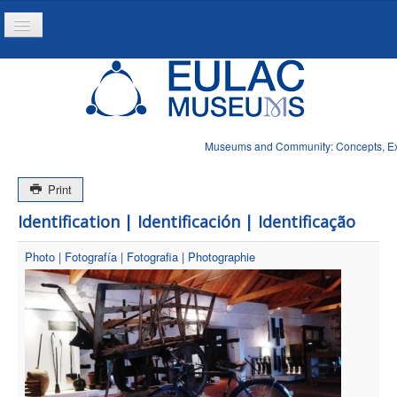
Toggle
Navigation
Home
Project
Resources
Museums and Community: Concepts, Expe
News
Print
Identification | Identificación | Identificação
Photo | Fotografía | Fotografia | Photographie