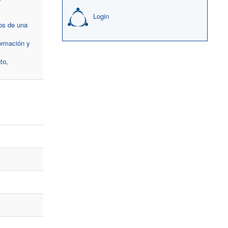
Login
ros de una
formación y
to,