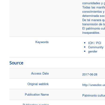
comunidades y g
Todas las manife
conocimientos y 
determinada soc
De tal manera qu
transmisión de l
El patrimonio cul
inseparables.
Keywords
ICH / PCI
Community
gender
Source
Access Date
2017-06-28
Original weblink
http://unesdoc.
Publication Name
Patrimonio cultu
Publication number