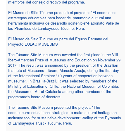
miembros del consejo directivo del programa.
El Museo de Sitio Túcume presentó el proyecto: "El ecomuseo:
estrategias educativas para hacer del patrimonio cultural una
herramienta inclusiva de desarrollo sostenible"-Patronato Valle de
las Pirámides de Lambayeque-Túcume, Perú.
El Museo de Sitio Túcume es parte del Equipo Peruano del
Proyecto EULAC MUSEUMS
The Túcume Site Museum was awarded the first place in the VIII
Ibero-American Prize of Museums and Education on November 29,
2017. The result was announced by the president of the Brazilian
Institute of Museums - Ibram, Marcelo Araujo, during the first day
of the International Seminar "10 years of cooperation between
museums", in Brasilia-Brazil. It was selected by members of the
Ministry of Education of Chile, the National Museum of Colombia,
the Museum of Art of Catalonia among other members of the
programme's board of directors.
The Túcume Site Museum presented the project: "The
ecomuseum: educational strategies to make cultural heritage an
inclusive tool for sustainable development" -Valley of the Pyramids
of Lambayeque Trust - Túcume, Peru.