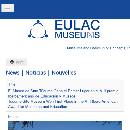
Toggle
Navigation
Home
Project
Resources
Museums and Community: Concepts, Expe
News
Print
News | Noticias | Nouvelles
Title
El Museo de Sitio Túcume Ganó el Primer Lugar en el VIII premio
Iberoamericano de Educación y Museos
Túcume Site Museum Won First Place in the VIII Ibero-American
Award for Museums and Education
Image