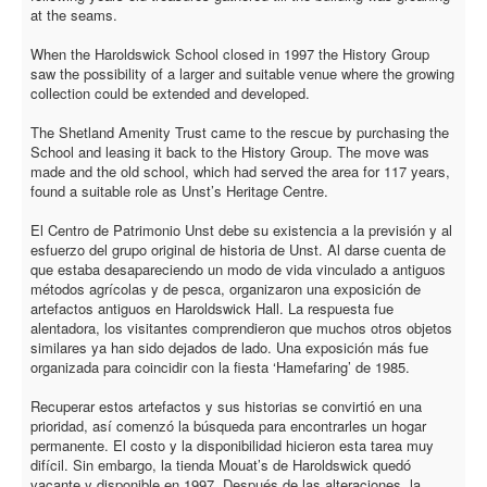
at the seams.
When the Haroldswick School closed in 1997 the History Group
saw the possibility of a larger and suitable venue where the growing
collection could be extended and developed.
The Shetland Amenity Trust came to the rescue by purchasing the
School and leasing it back to the History Group. The move was
made and the old school, which had served the area for 117 years,
found a suitable role as Unst’s Heritage Centre.
El Centro de Patrimonio Unst debe su existencia a la previsión y al
esfuerzo del grupo original de historia de Unst. Al darse cuenta de
que estaba desapareciendo un modo de vida vinculado a antiguos
métodos agrícolas y de pesca, organizaron una exposición de
artefactos antiguos en Haroldswick Hall. La respuesta fue
alentadora, los visitantes comprendieron que muchos otros objetos
similares ya han sido dejados de lado. Una exposición más fue
organizada para coincidir con la fiesta ‘Hamefaring’ de 1985.
Recuperar estos artefactos y sus historias se convirtió en una
prioridad, así comenzó la búsqueda para encontrarles un hogar
permanente. El costo y la disponibilidad hicieron esta tarea muy
difícil. Sin embargo, la tienda Mouat’s de Haroldswick quedó
vacante y disponible en 1997. Después de las alteraciones, la