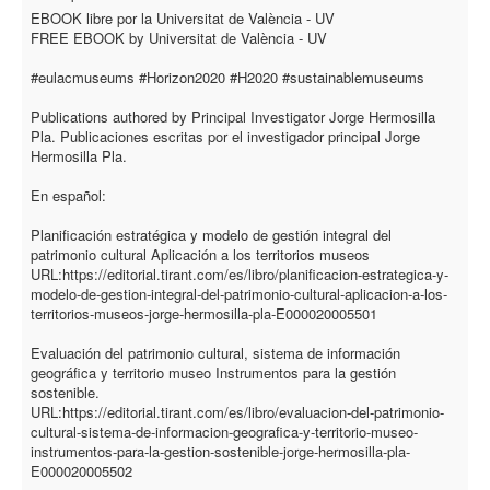
EBOOK libre por la Universitat de València - UV
FREE EBOOK by Universitat de València - UV
#eulacmuseums #Horizon2020 #H2020 #sustainablemuseums
Publications authored by Principal Investigator Jorge Hermosilla
Pla. Publicaciones escritas por el investigador principal Jorge
Hermosilla Pla.
En español:
Planificación estratégica y modelo de gestión integral del
patrimonio cultural Aplicación a los territorios museos
URL:https://editorial.tirant.com/es/libro/planificacion-estrategica-y-
modelo-de-gestion-integral-del-patrimonio-cultural-aplicacion-a-los-
territorios-museos-jorge-hermosilla-pla-E000020005501
Evaluación del patrimonio cultural, sistema de información
geográfica y territorio museo Instrumentos para la gestión
sostenible.
URL:https://editorial.tirant.com/es/libro/evaluacion-del-patrimonio-
cultural-sistema-de-informacion-geografica-y-territorio-museo-
instrumentos-para-la-gestion-sostenible-jorge-hermosilla-pla-
E000020005502